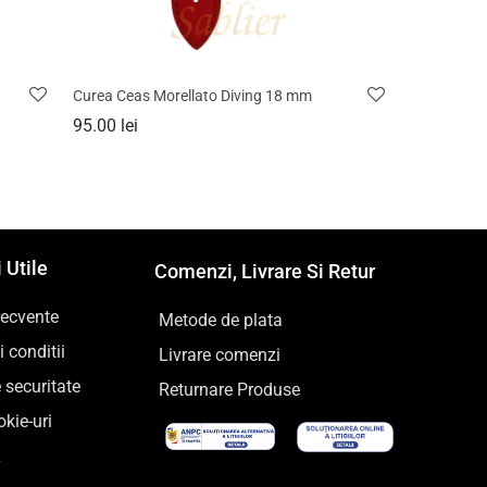
Curea Ceas Morellato Diving 18 mm
95.00
lei
 Utile
Comenzi, Livrare Si Retur
frecvente
Metode de plata
 conditii
Livrare comenzi
e securitate
Returnare Produse
kie-uri
L