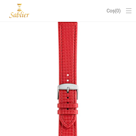
Coș
0