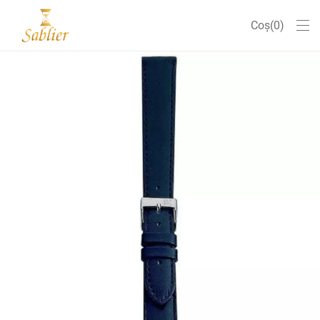
Coș
0