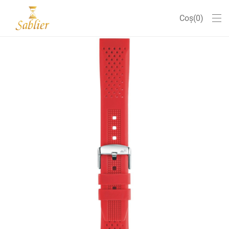
Coș
0