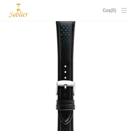
Coș
0