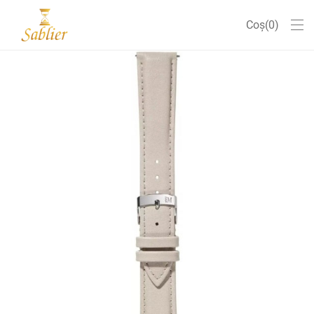
Coș
0