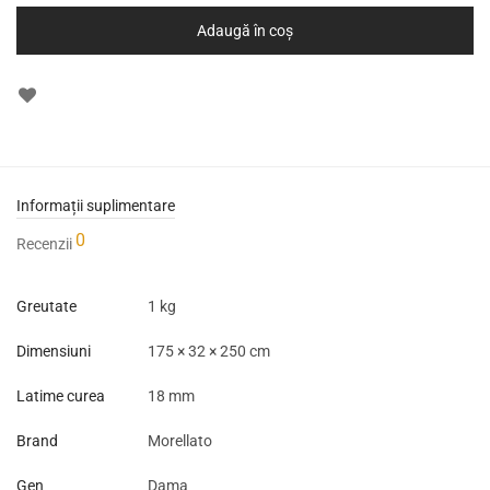
Adaugă în coș
Informații suplimentare
0
Recenzii
Greutate
1 kg
Dimensiuni
175 × 32 × 250 cm
Latime curea
18 mm
Brand
Morellato
Gen
Dama