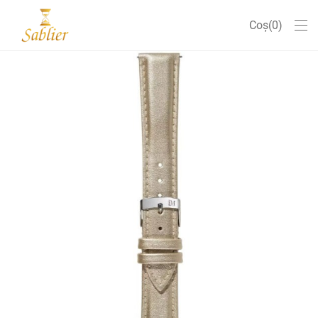
Coș
0