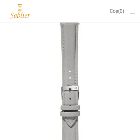
Coș
0