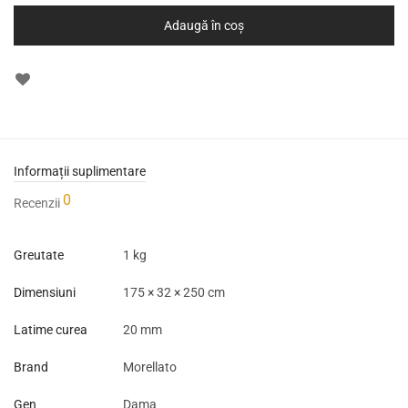
Adaugă în coș
Informații suplimentare
0
Recenzii
Greutate
1 kg
Dimensiuni
175 × 32 × 250 cm
Latime curea
20 mm
Brand
Morellato
Gen
Dama