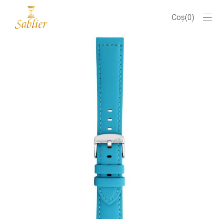
Coș
0